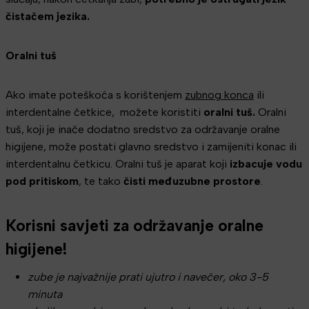
čistačem jezika.
Oralni tuš
Ako imate poteškoća s korištenjem
zubnog konca
ili
interdentalne četkice, možete koristiti
oralni tuš.
Oralni
tuš, koji je inače dodatno sredstvo za održavanje oralne
higijene, može postati glavno sredstvo i zamijeniti konac ili
interdentalnu četkicu. Oralni tuš je aparat koji
izbacuje vodu
pod pritiskom
, te tako
čisti međuzubne prostore
.
Korisni savjeti za održavanje oralne
higijene!
zube je najvažnije prati ujutro i navečer, oko 3-5
minuta