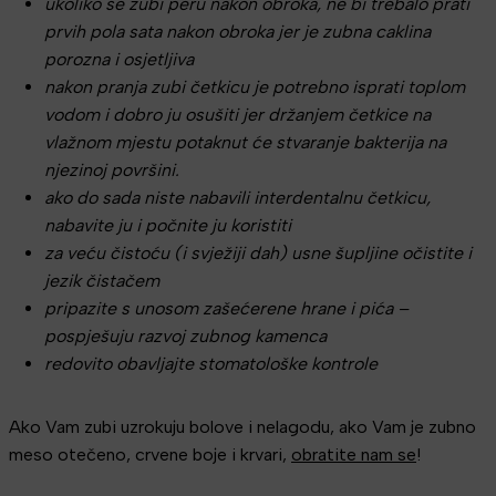
ukoliko se zubi peru nakon obroka, ne bi trebalo prati
prvih pola sata nakon obroka jer je zubna caklina
porozna i osjetljiva
nakon pranja zubi četkicu je potrebno isprati toplom
vodom i dobro ju osušiti jer držanjem četkice na
vlažnom mjestu potaknut će stvaranje bakterija na
njezinoj površini.
ako do sada niste nabavili interdentalnu četkicu,
nabavite ju i počnite ju koristiti
za veću čistoću (i svježiji dah) usne šupljine očistite i
jezik čistačem
pripazite s unosom zašećerene hrane i pića –
pospješuju razvoj zubnog kamenca
redovito obavljajte stomatološke kontrole
Ako Vam zubi uzrokuju bolove i nelagodu, ako Vam je zubno
meso otečeno, crvene boje i krvari,
obratite nam se
!