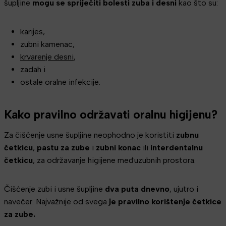
šupljine
mogu se spriječiti bolesti zuba i desni
kao što su:
karijes,
zubni kamenac,
krvarenje desni
,
zadah i
ostale oralne infekcije.
Kako pravilno održavati oralnu higijenu?
Za čišćenje usne šupljine neophodno je koristiti
zubnu
četkicu
,
pastu za zube
i
zubni konac
ili
interdentalnu
četkicu
, za održavanje higijene međuzubnih prostora.
Čišćenje zubi i usne šupljine
dva puta dnevno
, ujutro i
navečer. Najvažnije od svega
je pravilno korištenje četkice
za zube.