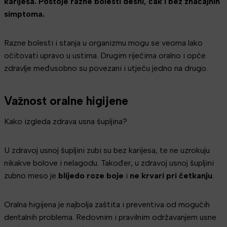
karijesa. Postoje razne bolesti desni, čak i bez značajnih
simptoma.
Razne bolesti i stanja u organizmu mogu se veoma lako
očitovati upravo u ustima. Drugim riječima oralno i opće
zdravlje međusobno su povezani i utječu jedno na drugo.
Važnost oralne higijene
Kako izgleda zdrava usna šupljina?
U zdravoj usnoj šupljini zubi su bez karijesa, te ne uzrokuju
nikakve bolove i nelagodu. Također, u zdravoj usnoj šupljini
zubno meso je
blijedo roze boje
i
ne krvari pri četkanju
.
Oralna higijena je najbolja zaštita i preventiva od mogućih
dentalnih problema. Redovnim i pravilnim održavanjem usne