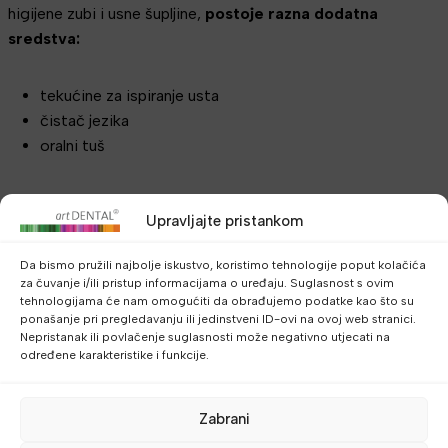
higijene zubi i usne šupljine,
postoje razna dodatna
sredstva:
tekućine za ispiranje usta
čistač jezika
oralni tuš
Tekućine za ispiranje usta
Upravljajte pristankom
Tekućine za ispiranje usta jedno su od dodatnih sredstava i
Da bismo pružili najbolje iskustvo, koristimo tehnologije poput kolačića
nisu neophodne
za kvalitetno i pravilno održavanje higijene
za čuvanje i/ili pristup informacijama o uređaju. Suglasnost s ovim
tehnologijama će nam omogućiti da obrađujemo podatke kao što su
usne šupljine. Kod tekućina za ispiranje usta je
ponašanje pri pregledavanju ili jedinstveni ID-ovi na ovoj web stranici.
preporučljivo
da ne sadrže alkohol
, i da
sadrže
Nepristanak ili povlačenje suglasnosti može negativno utjecati na
određene karakteristike i funkcije.
chlorhexidine glukonat
.
Preporučljivo je napraviti
razmak od pola sata
između
Zabrani
korištenja
zubne paste
i vodice,
za veći učinak vodice za