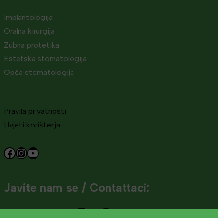
Implantologija
Oralna kirurgija
Zubna protetika
Estetska stomatologija
Opća stomatologija
Pravila privatnosti
Uvjeti korištenja
Facebook
Instagram
YouTube
Javite nam se / Contattaci:
+385 95 482 88 88