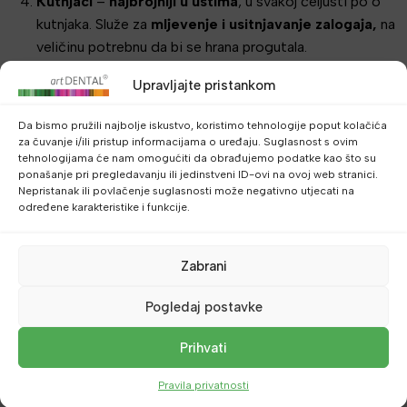
Kutnjaci
–
najbrojniji u ustima
, u svakoj čeljusti po 6
kutnjaka. Služe za
mljevenje i usitnjavanje zalogaja,
na
veličinu potrebnu da bi se hrana progutala.
Upravljajte pristankom
Zube, osim po funkciji, možemo podijeliti i
po položaju u
zubnom luku.
Da bismo pružili najbolje iskustvo, koristimo tehnologije poput kolačića
za čuvanje i/ili pristup informacijama o uređaju. Suglasnost s ovim
tehnologijama će nam omogućiti da obrađujemo podatke kao što su
Jedan od sistema obilježavanja zuba kojim se koristimo da
ponašanje pri pregledavanju ili jedinstveni ID-ovi na ovoj web stranici.
Nepristanak ili povlačenje suglasnosti može negativno utjecati na
bi olakšali snalaženje i vođenje evidencije je tzv.
Dualni
određene karakteristike i funkcije.
sistem.
Zabrani
Koristeći Dualni sistem,
zubi po brojevima, umjesto
imenom, omogućuje nam da u
najkraćem mogućem obliku
Pogledaj postavke
imenujemo zub.
Prihvati
Na prvom mjestu se upisuje broj kvadranta:
Pravila privatnosti