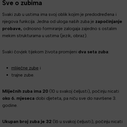
Sve o zubima
Svaki zub u ustima ima svoj oblik kojim je predodređena i
njegova funkcija. Jedna od uloga naših zuba je
započinjanje
probave,
odnosno formiranje zalogaja zajedno s ostalim
mekim strukturama u ustima (jezik, obraz).
Svaki čovjek tijekom života promijeni
dva seta zuba
:
mliječne zube
i
trajne zube.
Mliječnih zuba ima 20
(10 u svakoj čeljusti), počinju nicati
oko 6. mjeseca
dobi djeteta, pa niču sve do navršene 3.
godine.
Ukupan broj zuba je 32
(16 u svakoj čeljusti), počinju nicati