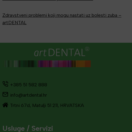
Zdravstveni problemi koji mogu nastati uz bolesti zuba –
artDENTAL
+385 51 582 888
info@artdental.hr
Trtni 67d, Matulji 51 211, HRVATSKA
Usluge / Servizi