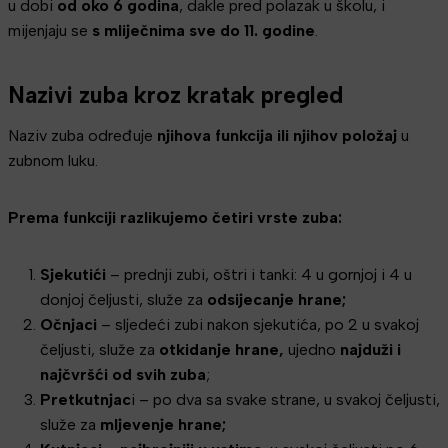
u dobi
od oko 6 godina
, dakle pred polazak u školu, i
mijenjaju se
s mliječnima sve do 11. godine
.
Nazivi zuba kroz kratak pregled
Naziv zuba određuje
njihova funkcija ili njihov položaj
u
zubnom luku.
Prema funkciji razlikujemo četiri vrste zuba:
Sjekutići
– prednji zubi, oštri i tanki: 4 u gornjoj i 4 u
donjoj čeljusti, služe za
odsijecanje hrane;
Očnjaci
– sljedeći zubi nakon sjekutića, po 2 u svakoj
čeljusti, služe za
otkidanje hrane,
ujedno
najduži i
najčvršći od svih zuba
;
Pretkutnjac
i – po dva sa svake strane, u svakoj čeljusti,
služe za
mljevenje hrane;