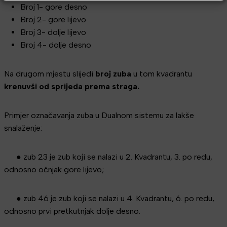
Broj 1- gore desno
Broj 2- gore lijevo
Broj 3- dolje lijevo
Broj 4- dolje desno
Na drugom mjestu slijedi
broj zuba
u tom kvadrantu
krenuvši od sprijeda prema straga.
Primjer označavanja zuba u Dualnom sistemu za lakše
snalaženje:
● zub 23 je zub koji se nalazi u 2. Kvadrantu, 3. po redu,
odnosno očnjak gore lijevo;
● zub 46 je zub koji se nalazi u 4. Kvadrantu, 6. po redu,
odnosno prvi pretkutnjak dolje desno.