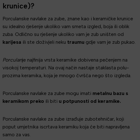
krunice)?
Porculanske navlake za zube, znane kao i keramičke krunice
su idealno rješenje ukoliko vam smeta izgled, boja ili oblik
zuba. Odlično su rješenje ukoliko vam je zub uništen od
karijesa
ili ste doživjeli neku
traumu
gdje vam je zub pukao.
Porculan
je najfinija vrsta keramike dobivena pečenjem na
visokoj temperaturi. Na ovaj način nastaje staklasta polu-
prozirna keramika, koja je mnogo čvršća nego što izgleda.
Porculanske navlake za zube mogu imati
metalnu bazu s
keramikom preko
ili biti
u potpunosti od keramike.
Porculanske navlake za zube izrađuje zubotehničar, koji
poput umjetnika iscrtava keramiku koja će biti napravljena
samo za vas.