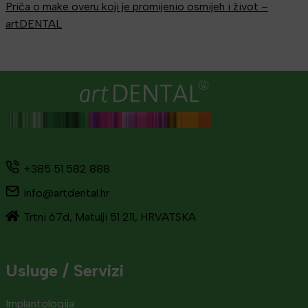
Priča o make overu koji je promijenio osmijeh i život –
artDENTAL
+385 51 582 888
info@artdental.hr
Trtni 67d, Matulji 51 211, HRVATSKA
Usluge / Servizi
Implantologija