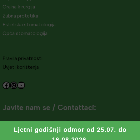
Oralna kirurgija
Zubna protetika
Estetska stomatologija
Opća stomatologija
Pravila privatnosti
Uvjeti korištenja
Facebook
Instagram
YouTube
Javite nam se / Contattaci:
+385 95 482 88 88
Ljetni godišnji odmor od 25.07. do
Hosting i izrada
ORBIS d.o.o.
||
© 2026 artDental,
društvo s ograničenom
16.08.2026.