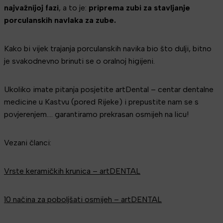
najvažnijoj fazi
, a to je:
priprema zubi za stavljanje
porculanskih navlaka za zube.
Kako bi vijek trajanja porculanskih navika bio što dulji, bitno
je svakodnevno brinuti se o oralnoj higijeni.
Ukoliko imate pitanja posjetite artDental – centar dentalne
medicine u Kastvu (pored Rijeke) i prepustite nam se s
povjerenjem…. garantiramo prekrasan osmijeh na licu!
Vezani članci:
Vrste keramičkih krunica – artDENTAL
10 načina za poboljšati osmijeh – artDENTAL