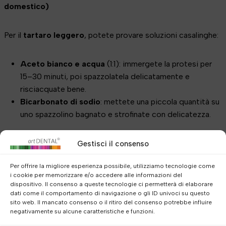
domestico)
Per il
tartaro leggero
, potete provare soluzioni casalinghe:
Aceto bianco e acqua
(1:1): immergete la protesi per
15–30 minuti, poi spazzolatela delicatamente e
risciacquate bene.
Bicarbonato di sodio
: mettete una piccola quantità su
uno spazzolino bagnato e strofinate con delicatezza.
⚠️
Attenzione: se la vostra protesi ha
parti metalliche
,
Gestisci il consenso
evitate l’uso dell’aceto, che può causare corrosione.
Per offrire la migliore esperienza possibile, utilizziamo tecnologie come
i cookie per memorizzare e/o accedere alle informazioni del
4. Pulizia professionale nello studio dentistico
dispositivo. Il consenso a queste tecnologie ci permetterà di elaborare
dati come il comportamento di navigazione o gli ID univoci su questo
sito web. Il mancato consenso o il ritiro del consenso potrebbe influire
negativamente su alcune caratteristiche e funzioni.
Se il tartaro è particolarmente ostinato, è consigliabile una
pulizia professionale con ultrasuoni
presso il dentista.