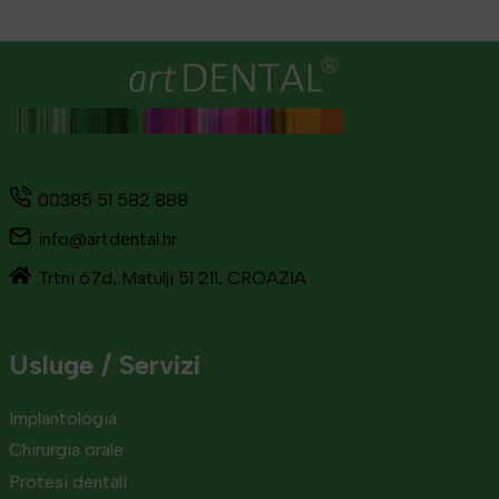
00385 51 582 888
info@artdental.hr
Trtni 67d, Matulji 51 211, CROAZIA
Usluge / Servizi
Implantologia
Chirurgia orale
Protesi dentali