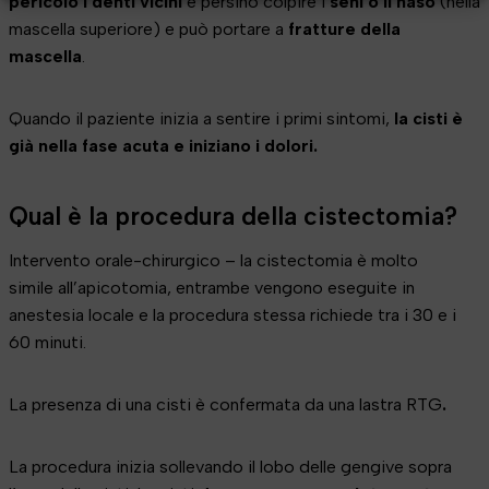
pericolo i denti vicini
e persino colpire i
seni o il naso
(nella
mascella superiore) e può portare a
fratture della
mascella
.
Quando il paziente inizia a sentire i primi sintomi,
la cisti è
già nella fase acuta e iniziano i dolori.
Qual è la procedura della cistectomia?
Intervento orale-chirurgico – la cistectomia è molto
simile all’apicotomia, entrambe vengono eseguite in
anestesia locale e la procedura stessa richiede tra i 30 e i
60 minuti.
La presenza di una cisti è confermata da una lastra RTG
.
La procedura inizia sollevando il lobo delle gengive sopra