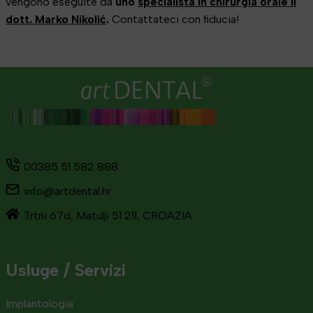
vengono eseguite da
uno
specialista in chirurgia orale il
dott. Marko Nikolić
.
Contattateci con fiducia!
00385 51 582 888
info@artdental.hr
Trtni 67d, Matulji 51 211, CROAZIA
Usluge / Servizi
Implantologia