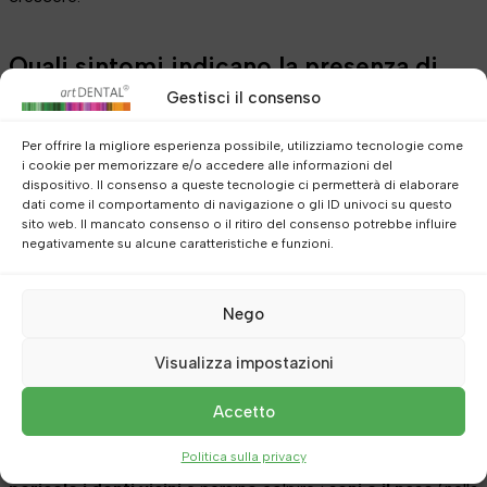
Quali sintomi indicano la presenza di
una cisti dentale nella mascella?
Gestisci il consenso
All’inizio del loro sviluppo, le cisti non causano alcun
Per offrire la migliore esperienza possibile, utilizziamo tecnologie come
i cookie per memorizzare e/o accedere alle informazioni del
sintomo. I sintomi compaiono solo quando le
cisti
dispositivo. Il consenso a queste tecnologie ci permetterà di elaborare
diventano estremamente grandi o fino a quando non si
dati come il comportamento di navigazione o gli ID univoci su questo
sito web. Il mancato consenso o il ritiro del consenso potrebbe influire
verifica un’infezione del loro contenuto.
negativamente su alcune caratteristiche e funzioni.
Una sporgenza nella mascella sopra il dente
è uno dei
Nego
sintomi che possono indicare la crescita di una cisti,
mentre
gonfiore e dolore
indicano che si è verificata
Visualizza impostazioni
un’infezione.
Accetto
Con la sua crescita, la cisti può causare cambiamenti nella
Politica sulla privacy
forma e danni alla mascella, può
diffondersi e mettere in