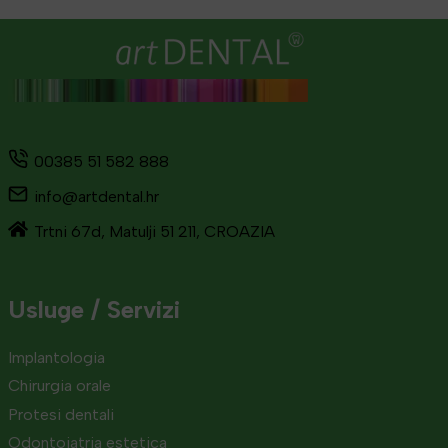
00385 51 582 888
info@artdental.hr
Trtni 67d, Matulji 51 211, CROAZIA
Usluge / Servizi
Implantologia
Chirurgia orale
Protesi dentali
Odontoiatria estetica