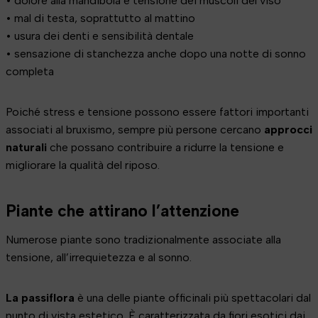
• dolore alla mandibola e tensione dei muscoli del viso
• mal di testa, soprattutto al mattino
• usura dei denti e sensibilità dentale
• sensazione di stanchezza anche dopo una notte di sonno
completa
Poiché stress e tensione possono essere fattori importanti
associati al bruxismo, sempre più persone cercano
approcci
naturali
che possano contribuire a ridurre la tensione e
migliorare la qualità del riposo.
Piante che attirano l’attenzione
Numerose piante sono tradizionalmente associate alla
tensione, all’irrequietezza e al sonno.
La passiflora
è una delle piante officinali più spettacolari dal
punto di vista estetico. È caratterizzata da fiori esotici dai