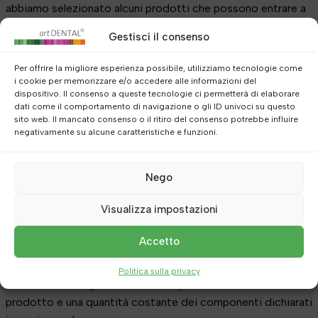
abbiamo selezionato alcuni prodotti che possono entrare a
far parte della tua routine serale come supporto naturale al
Gestisci il consenso
rilassamento e al riposo:
Per offrire la migliore esperienza possibile, utilizziamo tecnologie come
i cookie per memorizzare e/o accedere alle informazioni del
•
Capsule di Magnesio
— contengono magnesio
dispositivo. Il consenso a queste tecnologie ci permetterà di elaborare
bisglicinato puro
dati come il comportamento di navigazione o gli ID univoci su questo
•
Capsule di Valeriana
— contengono un estratto
sito web. Il mancato consenso o il ritiro del consenso potrebbe influire
negativamente su alcune caratteristiche e funzioni.
standardizzato di radice di valeriana
•
Capsule di Zafferano
— contengono un estratto
standardizzato di zafferano
Nego
Visualizza impostazioni
Quando si parla di preparati fitoterapici, per noi contano i
dettagli: l’origine della materia prima, il metodo di
Accetto
estrazione, la concentrazione dei principi attivi e la
standardizzazione degli estratti. Gli estratti standardizzati
Politica sulla privacy
aiutano infatti a garantire una composizione uniforme del
prodotto e una quantità costante dei componenti dichiarati